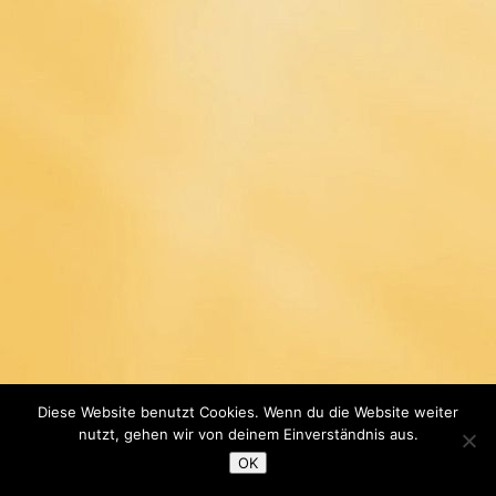
s
t
b
a
u
G
m
b
H
Diese Website benutzt Cookies. Wenn du die Website weiter
nutzt, gehen wir von deinem Einverständnis aus.
Copyright 2026 —
Meyer Gerüstbau GmbH
. All rights
reserved.
OK