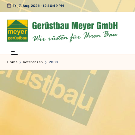
Fr., 7. Aug. 2026
-
12:40:49 PM
Skip
to
content
M
Ihr
Spezialist
e
in
Home
Referenzen
2009
y
Sachen
Gerüstbau
e
r
G
e
r
ü