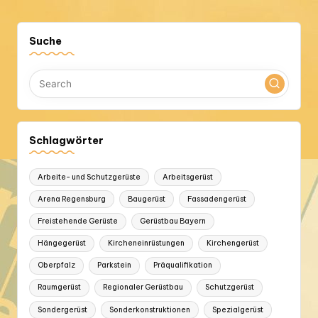
PAGE
der
Beiträge
Suche
Schlagwörter
Arbeite- und Schutzgerüste
Arbeitsgerüst
Arena Regensburg
Baugerüst
Fassadengerüst
Freistehende Gerüste
Gerüstbau Bayern
Hängegerüst
Kircheneinrüstungen
Kirchengerüst
Oberpfalz
Parkstein
Präqualifikation
Raumgerüst
Regionaler Gerüstbau
Schutzgerüst
Sondergerüst
Sonderkonstruktionen
Spezialgerüst