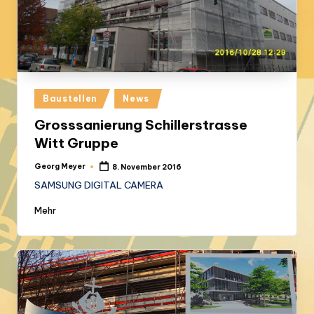
Posted
Baustellen
News
in
Grosssanierung Schillerstrasse
Witt Gruppe
Georg Meyer
8. November 2016
Posted
by
SAMSUNG DIGITAL CAMERA
Mehr