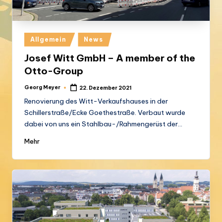
Posted
Allgemein
News
in
Josef Witt GmbH – A member of the
Otto-Group
Georg Meyer
22. Dezember 2021
Posted
by
Renovierung des Witt-Verkaufshauses in der
Schillerstraße/Ecke Goethestraße. Verbaut wurde
dabei von uns ein Stahlbau-/Rahmengerüst der…
Mehr