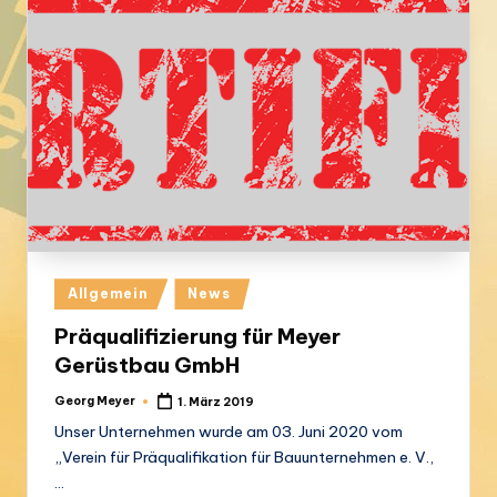
Posted
Allgemein
News
in
Präqualifizierung für Meyer
Gerüstbau GmbH
Georg Meyer
1. März 2019
Posted
by
Unser Unternehmen wurde am 03. Juni 2020 vom
„Verein für Präqualifikation für Bauunternehmen e. V.,
…