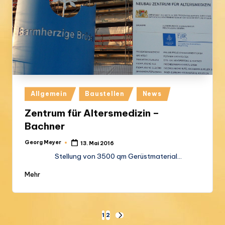
Posted
Allgemein
Baustellen
News
in
Zentrum für Altersmedizin –
Bachner
Georg Meyer
13. Mai 2016
Posted
by
Stellung von 3500 qm Gerüstmaterial…
Mehr
Seitennummerierung
1
2
NEXT