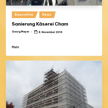
Posted
Baustellen
News
in
Sanierung Käserei Cham
Georg Meyer
8. November 2016
Posted
by
Mehr