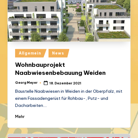
Posted
Allgemein
News
in
Wohnbauprojekt
Naabwiesenbebauung Weiden
Georg Meyer
18. Dezember 2021
Posted
by
Baustelle Naabwiesen in Weiden in der Oberpfalz, mit
einem Fassadengerüst für Rohbau-, Putz- und
Dacharbeiten.…
Mehr