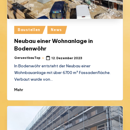
s
t
b
Posted
a
Baustellen
News
in
u
Neubau einer Wohnanlage in
Bodenwöhr
G
m
GeruestbauTop
12. Dezember 2023
Posted
by
In Bodenwöhr entsteht der Neubau einer
b
Wohnbauanlage mit über 6700 m² Fassadenfläche.
H
Verbaut wurde von…
Mehr