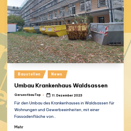
Posted
Baustellen
News
in
Umbau Krankenhaus Waldsassen
GeruestbauTop
11. Dezember 2023
Posted
by
Für den Umbau des Krankenhauses in Waldsassen für
Wohnungen und Gewerbeeinheiten, mit einer
Fassadenfläche von…
Mehr