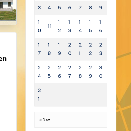
3
4
5
6
7
8
9
1
1
1
1
1
1
11
0
2
3
4
5
6
1
1
1
2
2
2
2
7
8
9
0
1
2
3
en
2
2
2
2
2
2
3
4
5
6
7
8
9
0
3
1
« Dez.