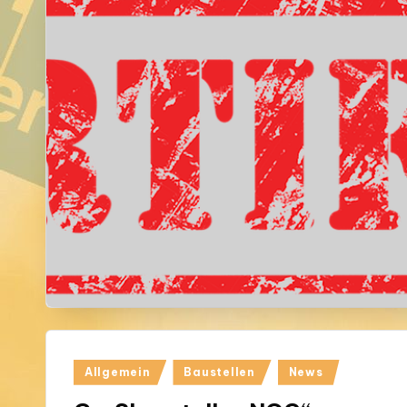
Posted
Allgemein
Baustellen
News
in