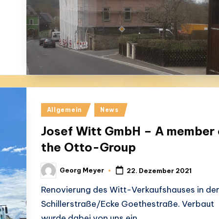
Posted
Allgemein
News
in
Josef Witt GmbH – A member 
the Otto-Group
Georg Meyer
22. Dezember 2021
Posted
by
Renovierung des Witt-Verkaufshauses in de
Schillerstraße/Ecke Goethestraße. Verbaut
wurde dabei von uns ein