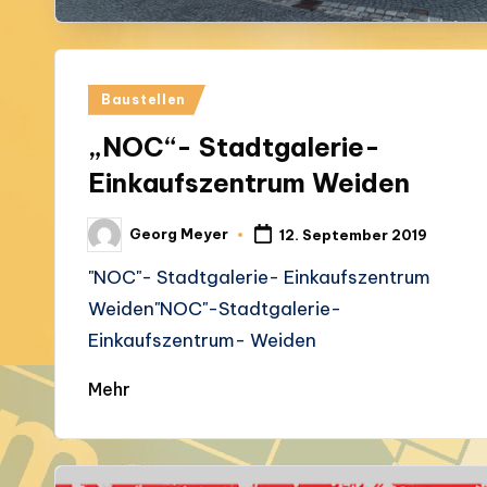
Posted
Baustellen
in
„NOC“- Stadtgalerie-
Einkaufszentrum Weiden
Georg Meyer
12. September 2019
Posted
by
"NOC"- Stadtgalerie- Einkaufszentrum
Weiden"NOC"-Stadtgalerie-
Einkaufszentrum- Weiden
Mehr