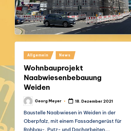
Posted
Allgemein
News
in
Wohnbauprojekt
Naabwiesenbebauung
Weiden
Georg Meyer
18. Dezember 2021
Posted
by
Baustelle Naabwiesen in Weiden in der
Oberpfalz, mit einem Fassadengerüst für
Rohbau-, Putz- und Dacharbeiten.…