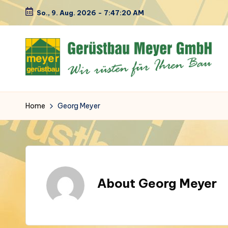
So., 9. Aug. 2026
-
7:47:21 AM
Skip
to
content
M
Ihr
Spezialist
e
Home
Georg Meyer
in
y
Sachen
Gerüstbau
e
r
About Georg Meyer
G
e