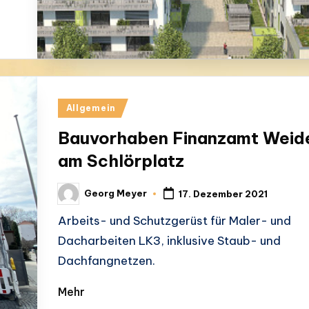
Posted
Allgemein
in
Bauvorhaben Finanzamt Weid
am Schlörplatz
Georg Meyer
17. Dezember 2021
Posted
by
Arbeits- und Schutzgerüst für Maler- und
Dacharbeiten LK3, inklusive Staub- und
Dachfangnetzen.
Mehr