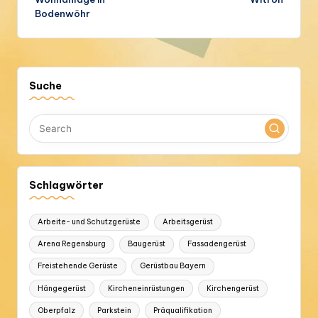
Bodenwöhr
Suche
Schlagwörter
Arbeite- und Schutzgerüste
Arbeitsgerüst
Arena Regensburg
Baugerüst
Fassadengerüst
Freistehende Gerüste
Gerüstbau Bayern
Hängegerüst
Kircheneinrüstungen
Kirchengerüst
Oberpfalz
Parkstein
Präqualifikation