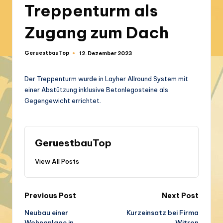
Treppenturm als
Zugang zum Dach
GeruestbauTop
12. Dezember 2023
Posted
by
Der Treppenturm wurde in Layher Allround System mit
einer Abstützung inklusive Betonlegosteine als
Gegengewicht errichtet.
GeruestbauTop
View All Posts
Post
Previous Post
Next Post
Neubau einer
Kurzeinsatz bei Firma
navigation
Wohnanlage in
Witron