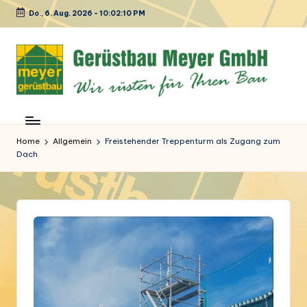
Do., 6. Aug. 2026
-
10:02:11 PM
Skip
to
content
M
Ihr
Spezialist
e
in
Home
Allgemein
Freistehender Treppenturm als Zugang zum
y
Dach
Sachen
Gerüstbau
e
r
G
e
r
ü