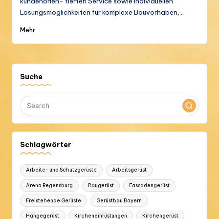
kundenorien- tierten Service sowie individuellen
s
Lösungsmöglichkeiten für komplexe Bauvorhaben,…
t
Mehr
b
a
u
Suche
G
m
b
H
Schlagwörter
Arbeite- und Schutzgerüste
Arbeitsgerüst
Arena Regensburg
Baugerüst
Fassadengerüst
Freistehende Gerüste
Gerüstbau Bayern
Hängegerüst
Kircheneinrüstungen
Kirchengerüst