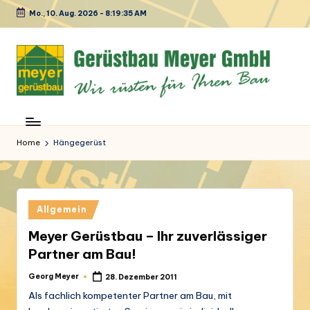
Mo., 10. Aug. 2026
-
8:19:35 AM
Skip
to
content
M
Ihr
Spezialist
e
in
Home
Hängegerüst
y
Sachen
Gerüstbau
e
r
Posted
Allgemein
G
in
Meyer Gerüstbau – Ihr zuverlässiger
e
Partner am Bau!
r
Georg Meyer
28. Dezember 2011
Posted
by
ü
Als fachlich kompetenter Partner am Bau, mit