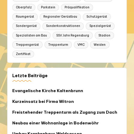
Oberpfalz
Parkstein
Präqualifikation
Raumgerüst
Regionaler Gerüstbau
Schutzgerüst
Sondergerüst
Sonderkonstruktionen
Spezialgerüst
Spezialisten am Bau
SSV Jahn Regensburg
Stadion
Treppengerüst
Treppenturm
VMC
Weiden
Zertifikat
Letzte Beiträge
Evangelische Kirche Kaltenbrunn
Kurzeinsatz bei Firma Witron
Freistehender Treppenturm als Zugang zum Dach
Neubau einer Wohnanlage in Bodenwöhr
Umbau Krankenhaus Waldsassen