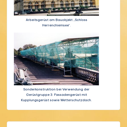
s
t
b
Arbeitsgerüst am Bauobjekt „Schloss
Herrenchiemsee“.
a
u
G
m
b
H
Sonderkonstruktion bei Verwendung der
Gerüstgruppe 3. Fassadengerüst mit
Kupplungsgerüst sowie Wetterschutzdach.