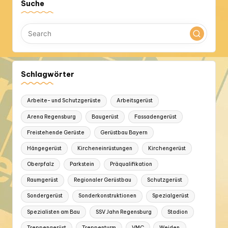
Suche
Schlagwörter
Arbeite- und Schutzgerüste
Arbeitsgerüst
Arena Regensburg
Baugerüst
Fassadengerüst
Freistehende Gerüste
Gerüstbau Bayern
Hängegerüst
Kircheneinrüstungen
Kirchengerüst
Oberpfalz
Parkstein
Präqualifikation
Raumgerüst
Regionaler Gerüstbau
Schutzgerüst
Sondergerüst
Sonderkonstruktionen
Spezialgerüst
Spezialisten am Bau
SSV Jahn Regensburg
Stadion
Treppengerüst
Treppenturm
VMC
Weiden